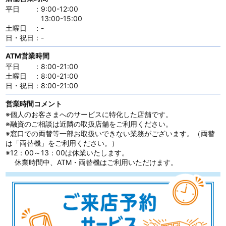
平日
：
9:00-12:00
13:00-15:00
土曜日
：
-
日・祝日
：
-
ATM営業時間
平日
：
8:00-21:00
土曜日
：
8:00-21:00
日・祝日
：
8:00-21:00
営業時間コメント
※個人のお客さまへのサービスに特化した店舗です。
※融資のご相談は近隣の取扱店舗をご利用ください。
※窓口での両替等一部お取扱いできない業務がございます。（両替
は「両替機」をご利用ください。）
※12：00～13：00は休業いたします。
休業時間中、ATM・両替機はご利用いただけます。