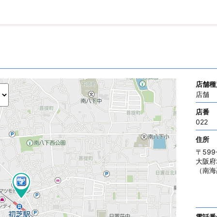
店舗種
店舗
店番
022
住所
〒599-
大阪府
（南海
電話番