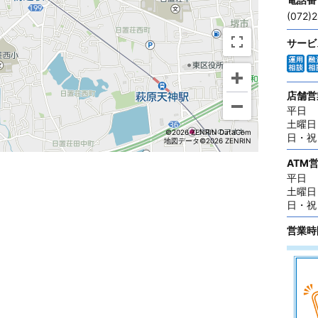
(072)
サービ
店舗営
平日
土曜日
©2026 ZENRIN DataCom
日・祝
地図データ©2026 ZENRIN
ATM
平日
土曜日
日・祝
営業時