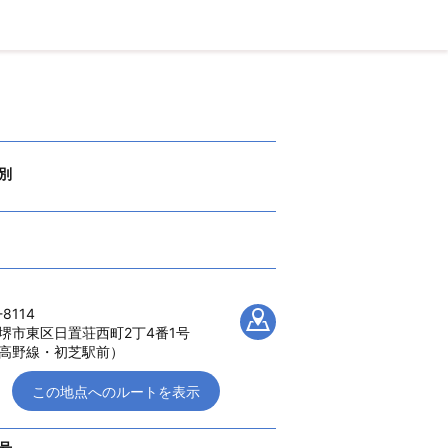
別
8114
堺市東区日置荘西町2丁4番1号
高野線・初芝駅前）
この地点へのルートを表示
号