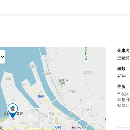
金庫名
近畿労
種類
ATM
住所
〒624
京都府
祉セン