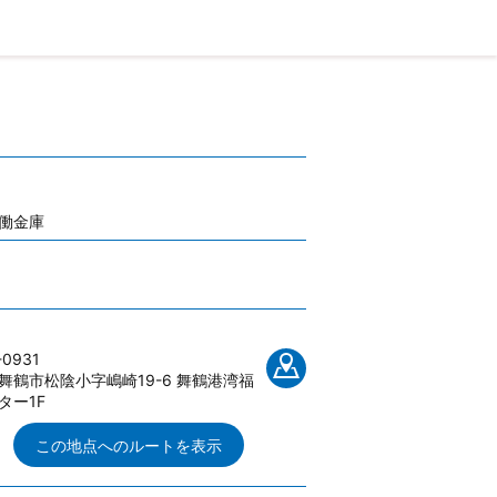
働金庫
-0931
舞鶴市松陰小字嶋崎19-6 舞鶴港湾福
ター1F
この地点へのルートを表示