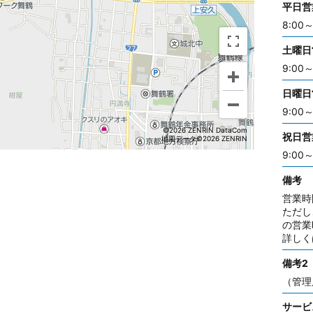
平日営
8:00～
土曜日
9:00～
日曜日
9:00～
©2026 ZENRIN DataCom
祝日営
地図データ©2026 ZENRIN
9:00～
備考
営業時
ただし
の営業
詳しく
備考2
（管理
サービ