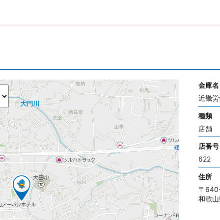
金庫名
近畿労
種類
店舗
店番号
622
住所
〒640
和歌山