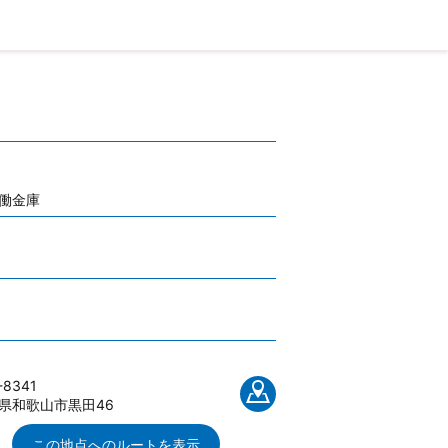
働金庫
-8341
県和歌山市黒田46
この地点へのルートを表示