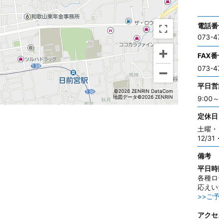
電話番
073-4
FAX番
073-4
平日営
©2026 ZENRIN DataCom
地図データ©2026 ZENRIN
9:00～
定休日
土曜・
12/31
備考
平日時
各種ロ
応えい
>>ご
アクセ