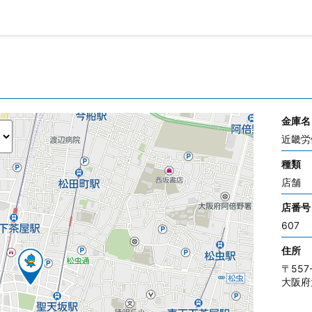
金庫名
近畿労
種類
店舗
店番号
607
住所
〒557
大阪府