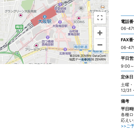
電話番
06-47
FAX番
06-47
©2026 ZENRIN DataCom
平日営
地図データ©2026 ZENRIN
9:00～
定休日
土曜・
12/31
備考
平日時
各種ロ
応えい
>>ご