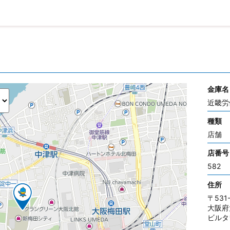
金庫名
近畿労
種類
店舗
店番号
582
住所
〒531
大阪府
ビルタ