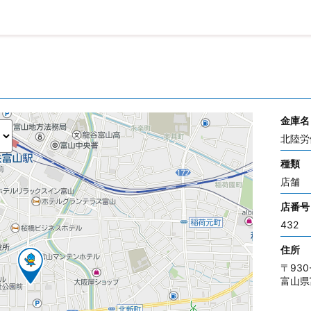
金庫名
北陸労
種類
店舗
店番号
432
住所
〒930
富山県