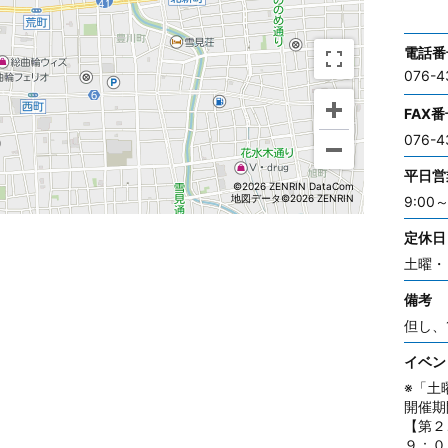
電話番
076-4
FAX番
076-4
平日営
©2026 ZENRIN DataCom
地図データ©2026 ZENRIN
9:00～
定休日
土曜・
備考
但し、1
イベン
※「土
開催期
【第２
９：０