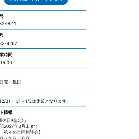
号
32-9911
号
33-9267
業時間
15:00
日曜・祝日
2/31・1/1～1/3は休業となります。
ト情報
曜休日相談会」
間2027年3月末まで
、第４の土曜相談会】
０～１６：００