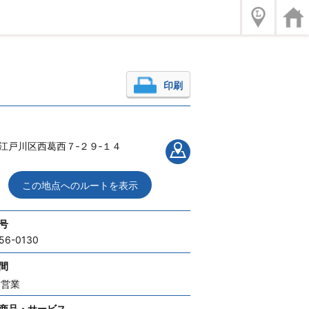
印刷
江戸川区西葛西７‐２９‐１４
この地点へのルートを表示
号
56-0130
間
間営業
商品・サービス