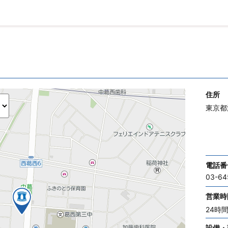
住所
東京都
電話番
03-64
営業時
24時
設備・