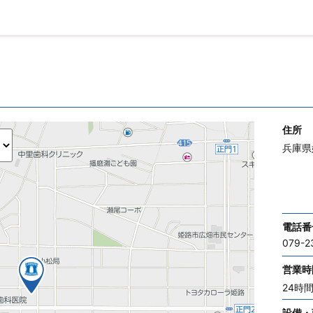
住所
兵庫県
電話番
079-2
営業時
24時
設備・