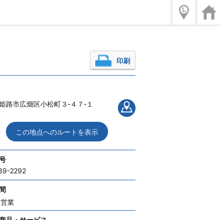
印刷
姫路市広畑区小松町３‐４７‐１
この地点へのルートを表示
号
39-2292
間
間営業
商品・サービス