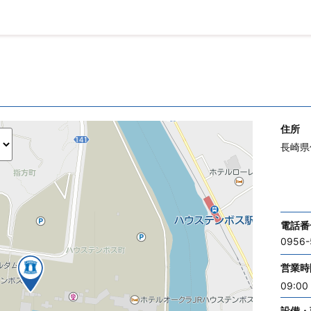
住所
長崎県
電話番
0956-
営業時
09:00 
設備・