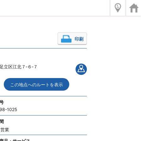
印刷
足立区江北７‐６‐７
この地点へのルートを表示
号
98-1025
間
間営業
商品・サービス