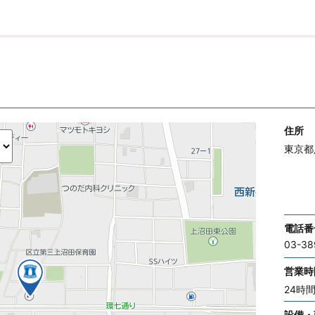
住所
東京都
電話番
03-38
営業時
24時
設備・