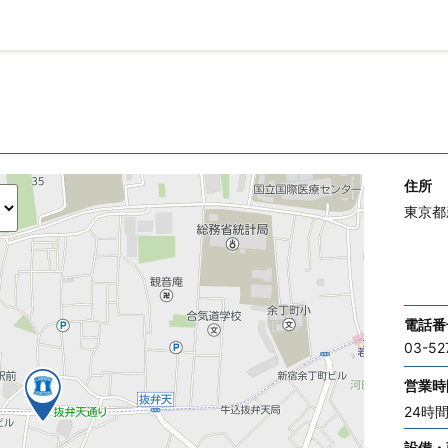
住所
東京都
電話番
03-52
営業時
24時
設備・