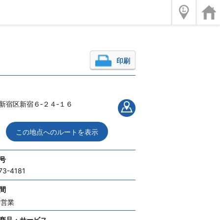
印刷
新宿区新宿６‐２４‐１６
この地点へのルートを表示
号
73-4181
間
間営業
商品・サービス