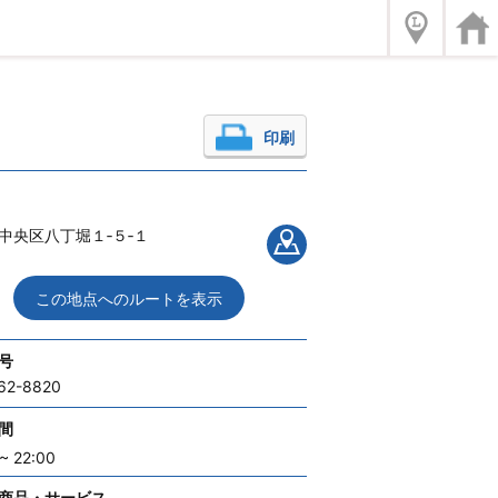
印刷
中央区八丁堀１‐５‐１
この地点へのルートを表示
号
62-8820
間
~ 22:00
商品・サービス