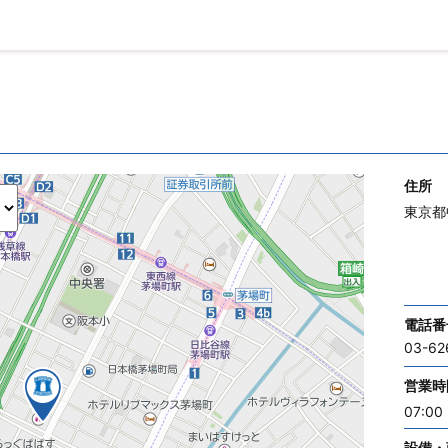
住所
東京都
電話番
03-62
営業時
07:00 
設備・