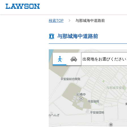
検索TOP
与那城海中道路前
与那城海中道路前