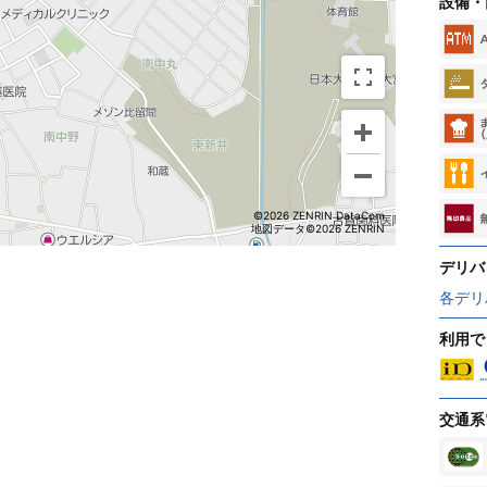
設備・
©2026 ZENRIN DataCom
地図データ©2026 ZENRIN
デリバ
各デリ
利用で
交通系