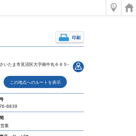
印刷
さいたま市見沼区大字南中丸６６５‐
この地点へのルートを表示
号
76-8839
間
間営業