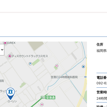
住所
福岡県
電話番
092-6
営業時
24時
設備・