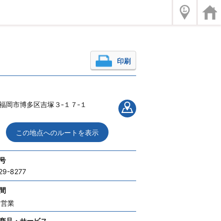
印刷
福岡市博多区吉塚３‐１７‐１
この地点へのルートを表示
号
29-8277
間
間営業
商品・サービス