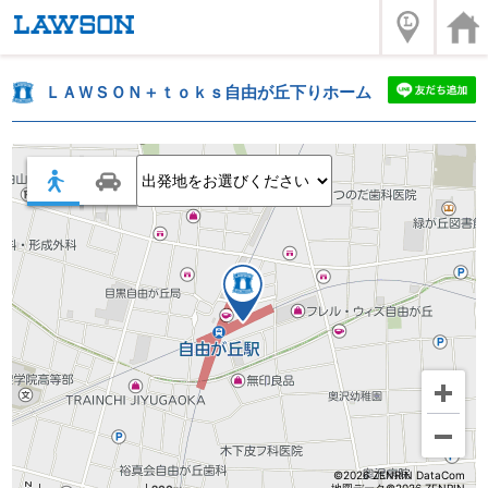
ＬＡＷＳＯＮ＋ｔｏｋｓ自由が丘下りホーム
©2026 ZENRIN DataCom