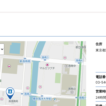
住所
東京都
電話番
03-54
営業時
24時
設備・