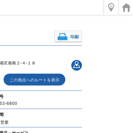
印刷
港区港南２‐４‐１８
この地点へのルートを表示
号
63-6800
間
間営業
商品・サービス