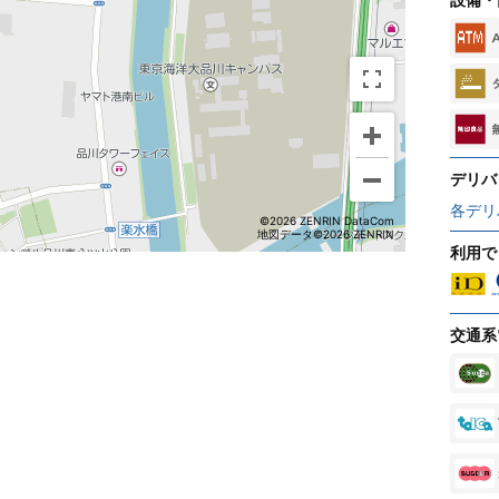
デリバ
各デリ
©2026 ZENRIN DataCom
地図データ©2026 ZENRIN
利用で
交通系