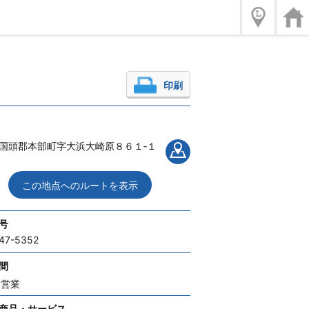
印刷
国頭郡本部町字大浜大崎原８６１‐１
この地点へのルートを表示
号
47-5352
間
間営業
商品・サービス