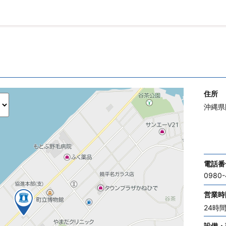
住所
沖縄県
電話番
0980-
営業時
24時
設備・