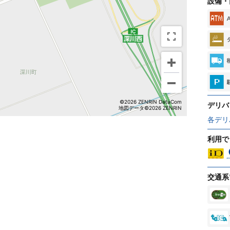
設備・
©2026 ZENRIN DataCom
デリバ
地図データ©2026 ZENRIN
各デリ
利用で
交通系