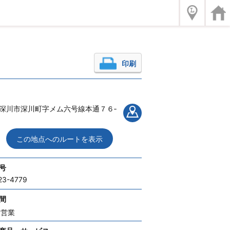
印刷
深川市深川町字メム六号線本通７６‐
この地点へのルートを表示
号
23-4779
間
間営業